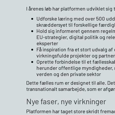
I årenes løb har platformen udviklet si
Udforske læring med over 500 udd
skræddersyet til forskellige færd
Hold sig informeret gennem regel
EU-strategier, digital politik og re
eksperter
Få inspiration fra et stort udvalg a
virkningsfulde projekter og partne
Oprette forbindelse til et fællessk
herunder offentlige myndigheder, 
verden og den private sektor
Dette fælles rum er designet til alle. 
transnationalt samarbejde, som er afgør
Nye faser, nye virkninger
Platformen har taget store skridt frema