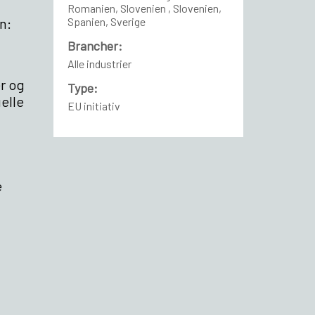
Romanien, Slovenien , Slovenien,
an:
Spanien, Sverige
Brancher:
Alle industrier
r og
Type:
uelle
EU initiativ
e