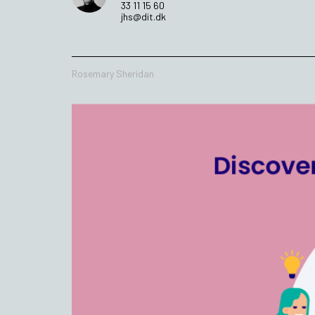
33 11 15 60
jhs@dit.dk
Rosemary Sheridan