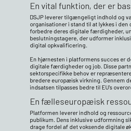
En vital funktion, der er b
DSJP leverer tilgængeligt indhold og væ
organisationer i stand til at lykkes i den
forbedre deres digitale færdigheder, und
beslutningstagere, der udformer inklusiv
digital opkvalificering.
En hjørnesten i platformens succes er d
digitale færdigheder og job. Disse partn
sektorspecifikke behov er repræsenteret,
bredere europæisk virkning. Gennem det
indsatsen tilpasses bedre til EU's overo
En fælleseuropæisk resso
Platformen leverer indhold og ressourcer
publikum. Dens inklusive udformning sikr
drage fordel af det voksende digitale 