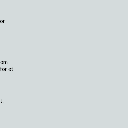
or
 som
for et
t.