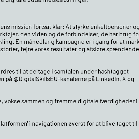
dens mission fortsat klar: At styrke enkeltpersoner o
tøjer, den viden og de forbindelser, de har brug for 
dvikling. En månedlang kampagne er i gang for at mar
torier, fejre vores resultater og afsløre spændende
rdres til at deltage i samtalen under hashtagget
 på @DigitalSkillsEU-kanalerne på LinkedIn, X og
de, vokse sammen og fremme digitale færdigheder i
atformen' i navigationen øverst for at blive taget til 