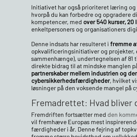
Initiativet har også prioriteret læring 
hvorpå du kan forbedre og opgradere din
kompetencer, med
over 540 kurser, 20
enkeltpersoners og organisationers dig
Denne indsats har resulteret i
fremme af
opkvalificeringsinitiativer og projekter, 
sammenhænge), undertegnelsen af 81 tilsa
direkte bidrag til at mindske manglen p
partnerskaber mellem industrien og d
cybersikkerhedsfærdigheder
, hvilket 
løsninger på den voksende mangel på c
Fremadrettet: Hvad bliver
Fremdriften fortsætter med
den kommen
vil fremhæve Europas mest inspirerende 
færdigheder i år. Denne fejring af topkv
fremme større bevidsthed om vellykked