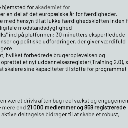
le hjemsted for
akademiet for
 er en del af det europæiske år for færdigheder.
le med hensyn til at lukke færdighedskløften inden f
 digitale modstandsdygtighed
Talks" ind på platformen: 30 minutters ekspertledede
nser og politiske udfordringer, der giver værdifuld
agere
t, hvilket forbedrede brugeroplevelsen og
oprettet et nyt uddannelsesregister (Training 2.0),
at skalere sine kapaciteter til støtte for programmet 
ormen været drivkraften bag reel vækst og engagemen
te mere end
21 000 medlemmer og 858 registrerede
s
aktive deltagelse bidrager til at skabe et robust,