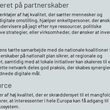
aseret på partnerskaber
rktøjer af høj kvalitet, der sætter mennesker og
 digitale omstilling, hjælper enkeltpersoner, der ønsk
ervisere på jagt efter nye ressourcer, politiske
e strategier, eller virksomheder, der ønsker at inves
ens tætte samarbejde med de nationale koalitioner 
erskaber på nationalt plan sikrer, at regionale og
 samtidig med at lokale initiativer kan skaleres til 
te netværk deles god praksis, der skabes synergier
rdnede digitale mål.
urce
 af høj kvalitet, der er skræddersyet til et mangfol
er, at interessenter i hele Europa kan få adgang til
økosystem.