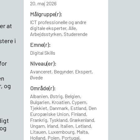
20. maj 2026
Målgruppe(r):
ICT professionelle og andre
er at
digitale eksperter, Alle,
Arbejdsstyrken, Studerende
tere i
Emne(r):
Digital Skills
for
Niveau(er):
Avanceret, Begynder, Ekspert,
en
Øvede
, og
Område(r):
Albanien, Østrig, Belgien,
Bulgarien, Kroatien, Cypern,
Tjekkiet, Danmark, Estland, Den
Europæiske Union, Finland,
digt
Frankrig, Tyskland, Grækenland,
Ungarn, Irland, Italien, Letland,
 og
Litauen, Luxembourg, Malta,
Holland, Polen, Portugal,