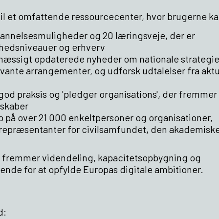
g til et omfattende ressourcecenter, hvor brugerne k
annelsesmuligheder og 20 læringsveje, der er
ighedsniveauer og erhverv
mæssigt opdaterede nyheder om nationale strategie
levante arrangementer, og udforsk udtalelser fra akt
f god praksis og 'pledger organisations', der fremmer
rskaber
ab på over 21 000 enkeltpersoner og organisationer,
repræsentanter for civilsamfundet, den akademisk
Det fremmer videndeling, kapacitetsopbygning og
ende for at opfylde Europas digitale ambitioner.
d: