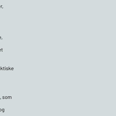
r,
e,
et
aktiske
, som
 og