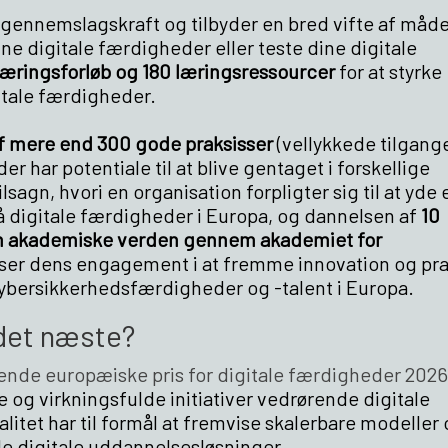
og gennemslagskraft og tilbyder en bred vifte af måde
e digitale færdigheder eller teste dine digitale
 læringsforløb og 180 læringsressourcer
for at styrke
itale færdigheder.
 mere end 300 gode praksisser
(vellykkede tilgang
der har potentiale til at blive gentaget i forskellige
gn, hvori en organisation forpligter sig til at yde 
å digitale færdigheder i Europa, og dannelsen af
10
en akademiske verden gennem akademiet for
viser dens engagement i at fremme innovation og pr
ybersikkerhedsfærdigheder og -talent i Europa.
 det næste?
de europæiske pris for digitale færdigheder 2026
og virkningsfulde initiativer vedrørende digitale
alitet har til formål at fremvise skalerbare modeller
e digitale uddannelsesløsninger.