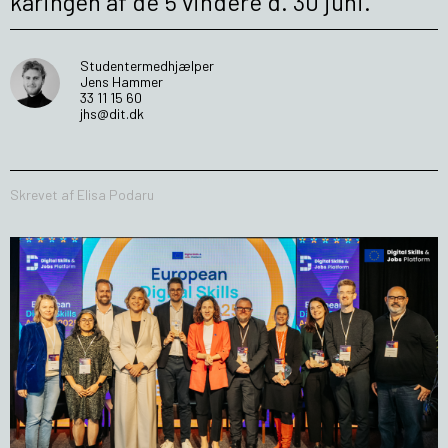
kåringen af de 5 vindere d. 30 juni.
Studentermedhjælper
Jens Hammer
33 11 15 60
jhs@dit.dk
Skrevet af Elisa Podaru