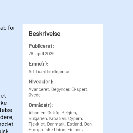
ab for
Beskrivelse
Publiceret:
28. april 2026
Emne(r):
Artificial Intelligence
Niveau(er):
Avanceret, Begynder, Ekspert,
et
Øvede
ske
Område(r):
telse
Albanien, Østrig, Belgien,
edere,
Bulgarien, Kroatien, Cypern,
mødet
Tjekkiet, Danmark, Estland, Den
Europæiske Union, Finland,
gisk