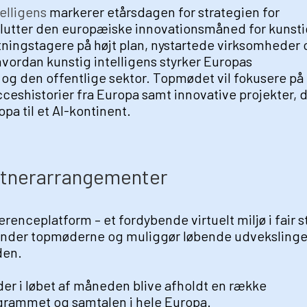
elligens
markerer etårsdagen for strategien for
fslutter den europæiske innovationsmåned for kunst
lutningstagere på højt plan, nystartede virksomheder 
 hvordan kunstig intelligens styrker Europas
og den offentlige sektor. Topmødet vil fokusere på
ceshistorier fra Europa samt innovative projekter, 
pa til et AI-kontinent.
rtnerarrangementer
renceplatform – et fordybende virtuelt miljø i fair st
binder topmøderne og muliggør løbende udvekslinger
den.
r i løbet af måneden blive afholdt en række
grammet og samtalen i hele Europa.