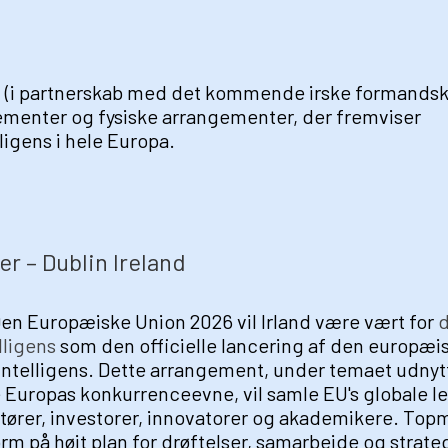
 (i partnerskab med det kommende irske formandsk
ementer og fysiske arrangementer, der fremviser
ligens i hele Europa.
r – Dublin Ireland
Den Europæiske Union 2026 vil Irland være vært for
d
lligens
som den officielle lancering af den europæi
 intelligens. Dette arrangement, under temaet udnyt
ere Europas konkurrenceevne, vil samle EU's globale l
tører, investorer, innovatorer og akademikere. Top
orm på højt plan for drøftelser, samarbejde og strate