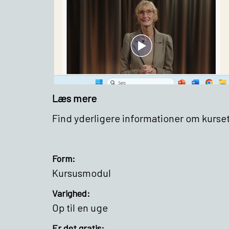
Læs mere
Find yderligere informationer om kurset
Form:
Kursusmodul
Varighed:
Op til en uge
Er det gratis: